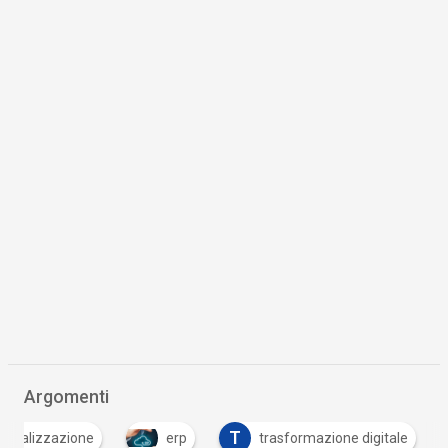
Argomenti
T
erializzazione
erp
trasformazione digitale