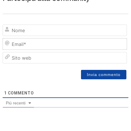
N
Em
Sit
we
1
COMMENTO
Più recenti