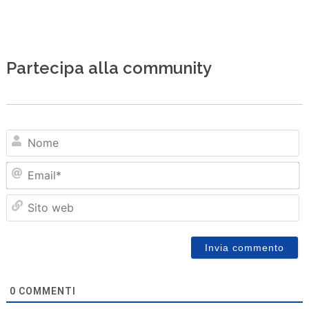
Partecipa alla community
N
Em
Sit
we
0
COMMENTI