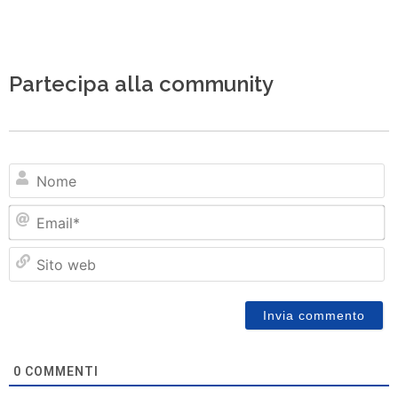
Partecipa alla community
N
Em
Si
w
0
COMMENTI