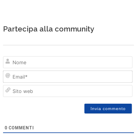
Partecipa alla community
N
Em
Si
w
0
COMMENTI