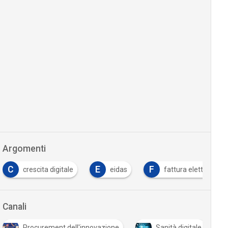
Argomenti
C
E
F
crescita digitale
eidas
fattura elettronica
Canali
Procurement dell'innovazione
Sanità digitale