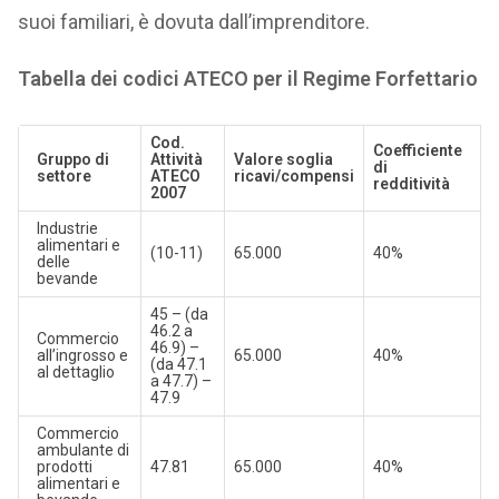
suoi familiari, è dovuta dall’imprenditore.
Tabella dei codici ATECO per il Regime Forfettario
Cod.
Coefficiente
Gruppo di
Attività
Valore soglia
di
settore
ATECO
ricavi/compensi
redditività
2007
Industrie
alimentari e
(10-11)
65.000
40%
delle
bevande
45 – (da
46.2 a
Commercio
46.9) –
all’ingrosso e
65.000
40%
(da 47.1
al dettaglio
a 47.7) –
47.9
Commercio
ambulante di
prodotti
47.81
65.000
40%
alimentari e