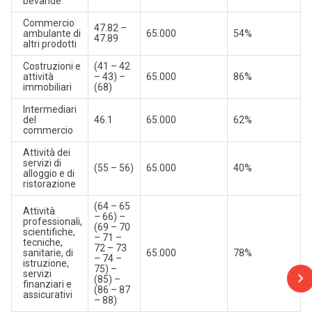
bevande
Commercio
47.82 –
ambulante di
65.000
54%
47.89
altri prodotti
Costruzioni e
(41 – 42
attività
– 43) –
65.000
86%
immobiliari
(68)
Intermediari
del
46.1
65.000
62%
commercio
Attività dei
servizi di
(55 – 56)
65.000
40%
alloggio e di
ristorazione
(64 – 65
Attività
– 66) –
professionali,
(69 – 70
scientifiche,
– 71 –
tecniche,
72 – 73
sanitarie, di
65.000
78%
– 74 –
istruzione,
75) –
servizi
(85) –
finanziari e
(86 – 87
assicurativi
– 88)