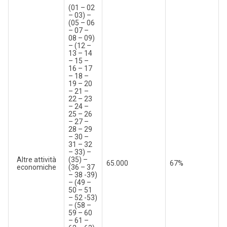
(01 – 02
– 03) –
(05 – 06
– 07 –
08 – 09)
– (12 –
13 – 14
– 15 –
16 – 17
– 18 –
19 – 20
– 21 –
22 – 23
– 24 –
25 – 26
– 27 –
28 – 29
– 30 –
31 – 32
– 33) –
Altre attività
(35) –
65.000
67%
economiche
(36 – 37
– 38 -39)
– (49 –
50 – 51
– 52 -53)
– (58 –
59 – 60
– 61 –