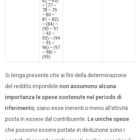
62 – 63)
– (77 –
78 – 79
– 80 –
81 – 82)
– (84) –
(90 – 91
– 92 –
93) – (94
– 95 –
96) – (97
– 98) –
(99)
Si tenga presente che ai fini della determinazione
del reddito imponibile
non assumono alcuna
importanza le spese sostenute nel periodo di
riferimento
, siano esse inerenti o meno all’attività
posta in essere dal contribuente.
Le uniche spese
che possono essere portate in deduzione sono i