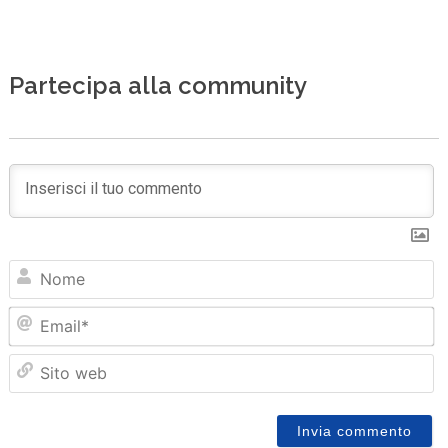
Partecipa alla community
N
Em
Sit
we