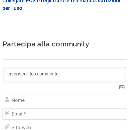
Collegare POS e registratore telematico: istruzioni
per l’uso
Partecipa alla community
N
Em
Sit
we