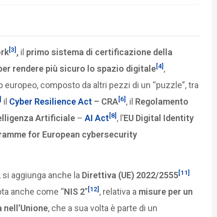
[3]
ork
,
il
primo sistema di certificazione della
[4]
er rendere più sicuro lo spazio digitale
,
 europeo, composto da altri pezzi di un “puzzle”, tra
]
[6]
il
Cyber Resilience Act
– CRA
, il
Regolamento
[8]
ligenza Artificiale
–
AI Act
, l’
EU Digital Identity
gramme for European cybersecurity
[11]
 si aggiunga anche la
Direttiva (UE) 2022/2555
[12]
nota anche come “
NIS 2
”
, relativa a
misure per un
 nell’Unione
, che a sua volta è parte di un