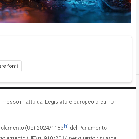
re fonti
Agid Agenzia per l'Italia Digitale
 messo in atto dal Legislatore europeo crea non
[1]
Regolamento (UE) 2024/1183
del Parlamento
Cittadinanza digita
egolamento (UE) n. 910/2014 per quanto riguarda