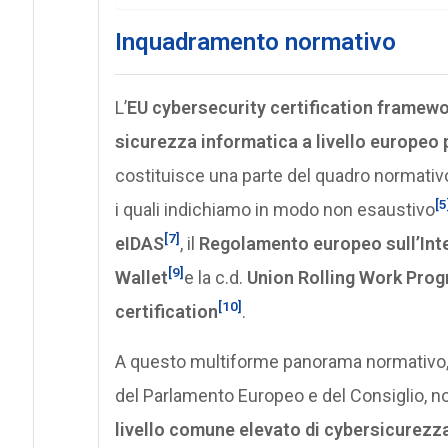
Inquadramento normativo
L’
EU cybersecurity certification framew
sicurezza informatica a livello europeo p
costituisce una parte del quadro normativo
[5
i quali indichiamo in modo non esaustivo
[7]
eIDAS
, il
Regolamento europeo sull’Intel
[9]
Wallet
e la c.d.
Union Rolling Work Pro
[10]
certification
.
A questo multiforme panorama normativo,
del Parlamento Europeo e del Consiglio, 
livello comune elevato di cybersicurezza