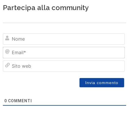
Partecipa alla community
N
Em
Si
w
0
COMMENTI