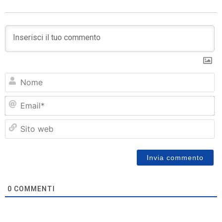
N
Em
Si
w
0
COMMENTI