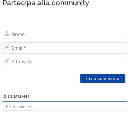
Partecipa alla community
N
Em
Sit
we
3
COMMENTI
Più recenti