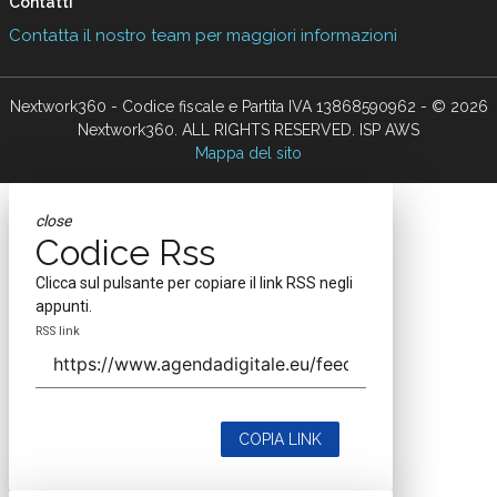
Contatti
Contatta il nostro team per maggiori informazioni
Nextwork360 - Codice fiscale e Partita IVA 13868590962 - © 2026
Nextwork360. ALL RIGHTS RESERVED. ISP AWS
Mappa del sito
close
Codice Rss
Clicca sul pulsante per copiare il link RSS negli
appunti.
RSS link
COPIA LINK