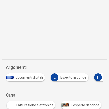
Argomenti
E
F
umenti digitali
Esperto risponde
fattura elettroni
Canali
Fatturazione elettronica
L'esperto risponde