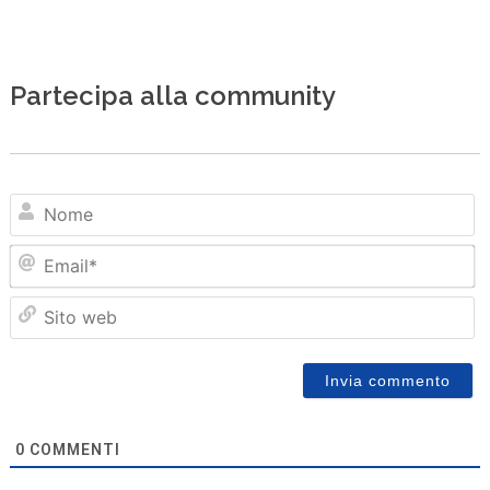
Partecipa alla community
N
Em
Sit
we
0
COMMENTI