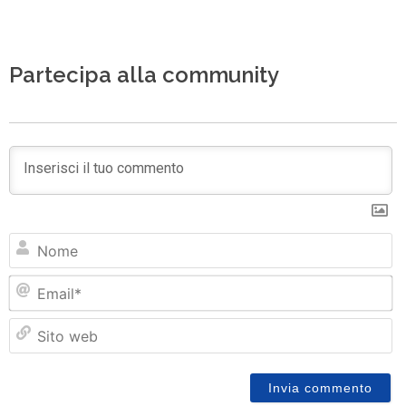
Partecipa alla community
N
Em
Si
w