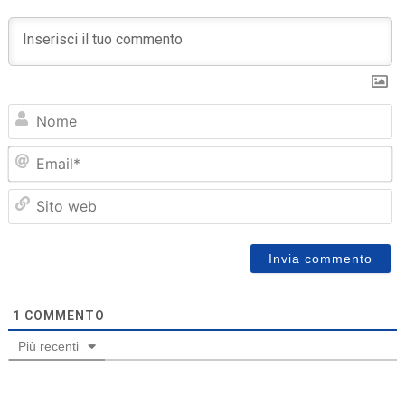
N
Em
Sit
we
1
COMMENTO
Più recenti