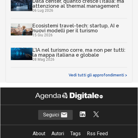
Data center, quanto cresce l’Italia: ma
attenzione al thermal management
06 Lug 2026
Ecosistemi travel-tech: startup, AI e
nuovi modelli per il turismo
15 Giu 2026
L’IA nel turismo corre, ma non per tutti:
la mappa italiana e globale
08 Mag 2026
Vedi tutti gli approfondimenti >
Seguici
About
Autori
Tags
Rss Feed