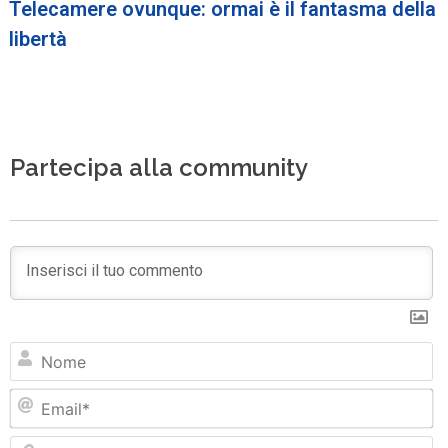
Telecamere ovunque: ormai è il fantasma della
libertà
Partecipa alla community
N
Em
Si