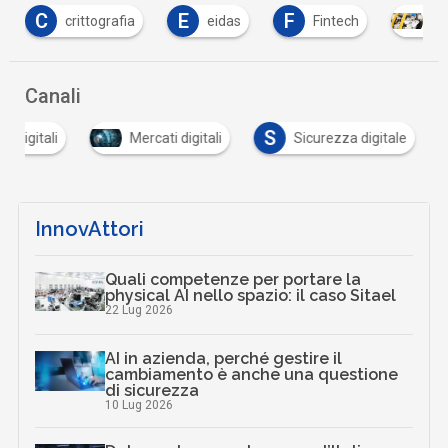
E
F
eidas
Fintech
Intelligenza Artificiale
Canali
S
i digitali
Mercati digitali
Sicurezza digitale
InnovAttori
Quali competenze per portare la
physical AI nello spazio: il caso Sitael
22 Lug 2026
AI in azienda, perché gestire il
cambiamento è anche una questione
di sicurezza
10 Lug 2026