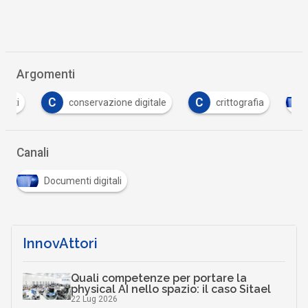
Argomenti
C
C
conservazione digitale
crittografia
docu
Canali
Documenti digitali
InnovAttori
Quali competenze per portare la
physical AI nello spazio: il caso Sitael
22 Lug 2026