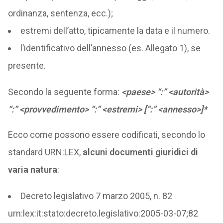
ordinanza, sentenza, ecc.);
estremi dell’atto, tipicamente la data e il numero.
l’identificativo dell’annesso (es. Allegato 1), se
presente.
Secondo la seguente forma:
<paese> “:” <autorità>
“:” <provvedimento> “:” <estremi> [“:” <annesso>]*
Ecco come possono essere codificati, secondo lo
standard URN:LEX,
alcuni documenti giuridici di
varia natura
:
Decreto legislativo 7 marzo 2005, n. 82
urn:lex:it:stato:decreto.legislativo:2005-03-07;82