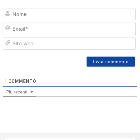
N
Em
Sit
we
1
COMMENTO
Più recenti