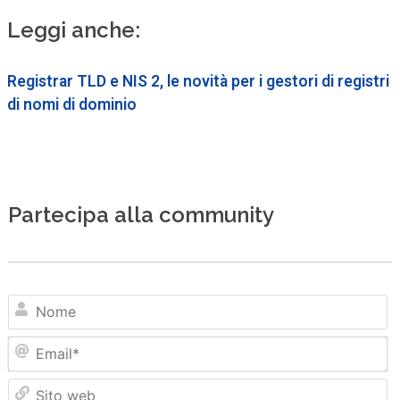
Leggi anche:
Registrar TLD e NIS 2, le novità per i gestori di registri
di nomi di dominio
Partecipa alla community
N
Em
Sit
we