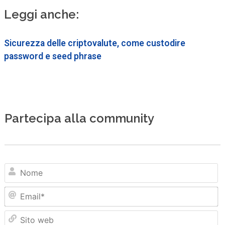
Leggi anche:
Sicurezza delle criptovalute, come custodire
password e seed phrase
Partecipa alla community
N
Em
Sit
we