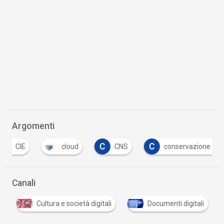
Argomenti
C
C
cloud
CNS
conservazione digitale
Canali
e
Cultura e società digitali
Documenti digitali