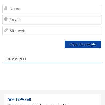
N
Em
Si
w
0
COMMENTI
WHITEPAPER