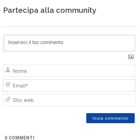
Partecipa alla community
N
Em
Si
w
0
COMMENTI