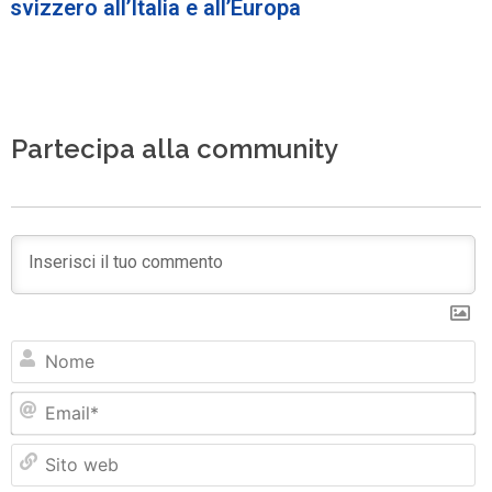
svizzero all’Italia e all’Europa
Partecipa alla community
N
Em
Si
w