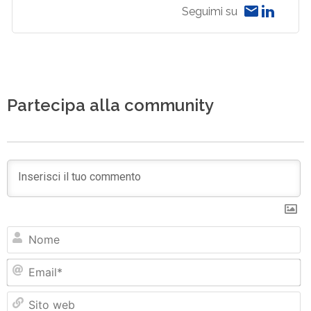
Seguimi su
Partecipa alla community
N
Em
Si
w