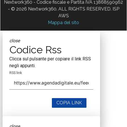
Nextwork360 - Codice fiscale e Partita IVA 13868590962
- © 2026 Nextwork360. ALL RIGHTS RESERVED. ISP
AWS
Mappa del sito
close
Codice Rss
Clicca sul pulsante per copiare il link RSS
negli appunti.
RSS link
COPIA LINK
close