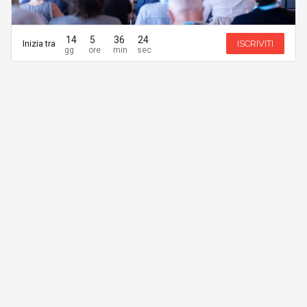
14
5
36
24
Inizia tra
ISCRIVITI