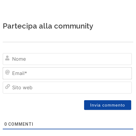
Partecipa alla community
N
Em
Sit
we
0
COMMENTI