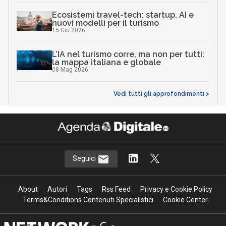
Ecosistemi travel-tech: startup, AI e
nuovi modelli per il turismo
15 Giu 2026
L’IA nel turismo corre, ma non per tutti:
la mappa italiana e globale
08 Mag 2026
Vedi tutti gli approfondimenti >
Seguici
About
Autori
Tags
Rss Feed
Privacy e Cookie Policy
Terms&Conditions Contenuti Specialistici
Cookie Center