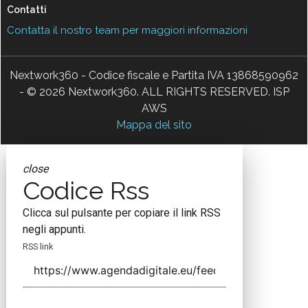
Contatti
Contatta il nostro team per maggiori informazioni
Nextwork360 - Codice fiscale e Partita IVA 13868590962
- © 2026 Nextwork360. ALL RIGHTS RESERVED. ISP
AWS
Mappa del sito
close
Codice Rss
Clicca sul pulsante per copiare il link RSS
negli appunti.
RSS link