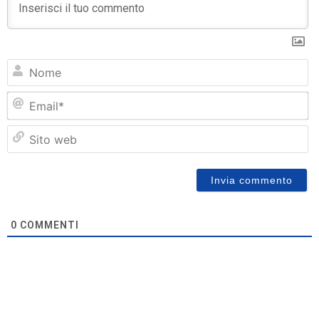
N
Em
Si
w
0
COMMENTI