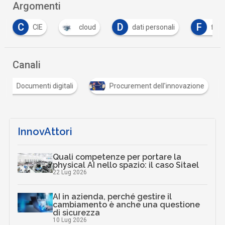
Argomenti
C
D
F
CIE
cloud
dati personali
fibr
Canali
Documenti digitali
Procurement dell'innovazione
InnovAttori
Quali competenze per portare la
physical AI nello spazio: il caso Sitael
22 Lug 2026
AI in azienda, perché gestire il
cambiamento è anche una questione
di sicurezza
10 Lug 2026