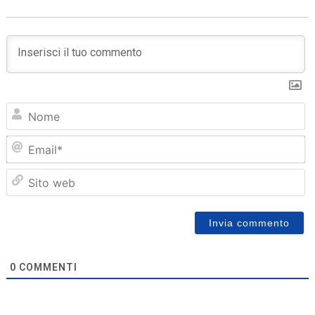
N
Em
Sit
we
0
COMMENTI