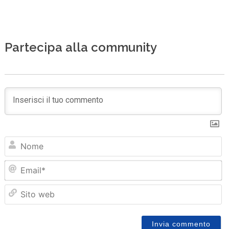
Partecipa alla community
N
Em
Sit
we