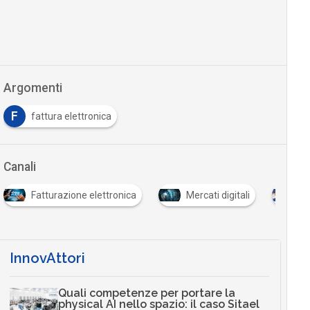
Argomenti
F
fattura elettronica
Canali
Fatturazione elettronica
Mercati digitali
Pr
InnovAttori
Quali competenze per portare la
physical AI nello spazio: il caso Sitael