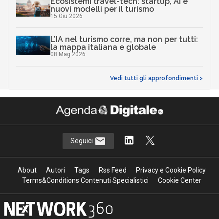
Ecosistemi travel-tech: startup, AI e
nuovi modelli per il turismo
15 Giu 2026
L’IA nel turismo corre, ma non per tutti:
la mappa italiana e globale
08 Mag 2026
Vedi tutti gli approfondimenti >
Seguici
About
Autori
Tags
Rss Feed
Privacy e Cookie Policy
Terms&Conditions Contenuti Specialistici
Cookie Center