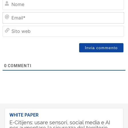
N
Em
Sit
we
0
COMMENTI
WHITE PAPER
E-Citijens: usare sensori, social media e AI
per aumentare la sicurezza del territorio