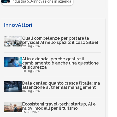
Industria 5.0/Innovazione in azienda
InnovAttori
Quali competenze per portare la
physical AI nello spazio: il caso Sitael
22 Lug 2026
AI in azienda, perché gestire il
cambiamento è anche una questione
di sicurezza
10 Lug 2026
Data center, quanto cresce l’Italia: ma
attenzione al thermal management
06 Lug 2026
Ecosistemi travel-tech: startup, AI e
nuovi modelli per il turismo
15 Giu 2026