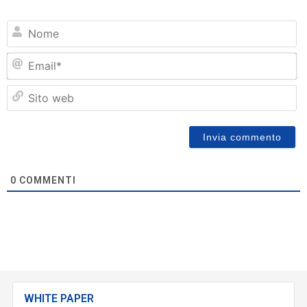
N
Em
Si
w
0
COMMENTI
WHITE PAPER