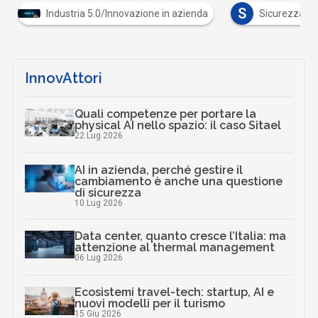
S
Industria 5.0/Innovazione in azienda
Sicurezza dig
InnovAttori
Quali competenze per portare la
physical AI nello spazio: il caso Sitael
22 Lug 2026
AI in azienda, perché gestire il
cambiamento è anche una questione
di sicurezza
10 Lug 2026
Data center, quanto cresce l’Italia: ma
attenzione al thermal management
06 Lug 2026
Ecosistemi travel-tech: startup, AI e
nuovi modelli per il turismo
15 Giu 2026