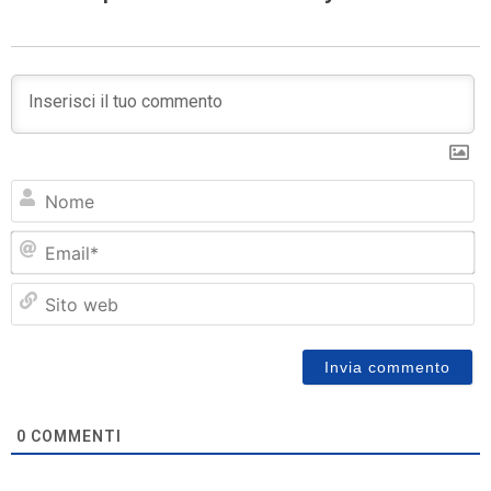
N
Em
Si
w
0
COMMENTI