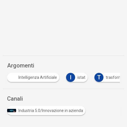
Argomenti
I
T
enza Artificiale
istat
trasformazione digitale
Canali
Industria 5.0/Innovazione in azienda