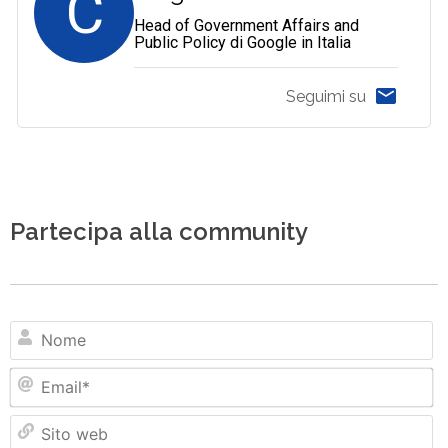
C
Head of Government Affairs and
Public Policy di Google in Italia
Seguimi su
Partecipa alla community
N
Em
Si
w