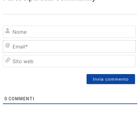
N
Em
Sit
we
0
COMMENTI