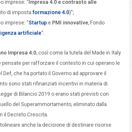
po imprese: “
Impresa 4.0 e contrasto alle
to di imposta
formazione 4.0
)”;
po imprese: “
Startup
e
PMI innovative
, Fondo
ligenza artificiale
“.
iano Impresa 4.0
, così come la tutela del Made in Italy
e pensate per rafforzare il contesto in cui operano le
l Def, che ha portato il Governo ad approvare il
 sono stati rifinanziati incentivi in materia di
Legge di Bilancio 2019 o erano stati previsti con
è quello del Superammortamento, eliminato dalla
 il Decreto Crescita.
tolineare anche la decisione di destinare risorse