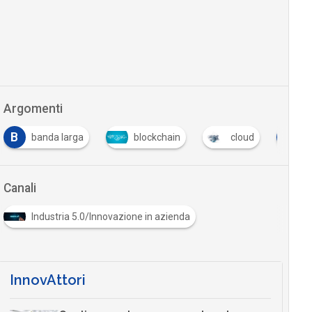
Argomenti
B
F
banda larga
blockchain
cloud
f
Canali
Industria 5.0/Innovazione in azienda
InnovAttori