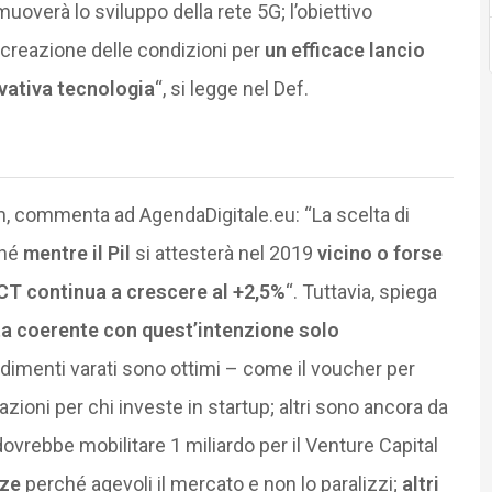
muoverà lo sviluppo della rete 5G; l’obiettivo
a creazione delle condizioni per
un efficace lancio
vativa tecnologia
“, si legge nel Def.
, commenta ad AgendaDigitale.eu: “La scelta di
ché
mentre il Pil
si attesterà nel 2019
vicino o forse
CT continua a crescere al +2,5%
“. Tuttavia, spiega
ta coerente con quest’intenzione solo
edimenti varati sono ottimi – come il voucher per
zioni per chi investe in startup; altri sono ancora da
vrebbe mobilitare 1 miliardo per il Venture Capital
nze
perché agevoli il mercato e non lo paralizzi;
altri