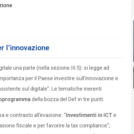
azione
er l’innovazione
gitale una parte (nella sezione III.5): si legge ad
mportanza per il Paese investire sull’innovazione e
istente sul digitale”. Le tematiche inerenti
oprogramma
della bozza del Def in tre punti:
a e contrasto all’evasione: “
I
nvestimenti in ICT
e
asione fiscale e per favorire la tax compliance”;