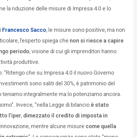
 la riduzione delle misure di Impresa 4.0 e lo
i
Francesco Sacco
, le misure sono positive, ma non
rticolare, l’esperto spiega che
non si riesce a capire
ungo periodo
, visione di cui gli imprenditori hanno
ività produttive.
: “Ritengo che su Impresa 4.0 il nuovo Governo
investimenti sono saliti del 30%, è patrimonio del
 lo teniamo integralmente ma lo potenziamo ancora.
simo”. Invece, “nella Legge di bilancio
è stato
to l’iper
,
dimezzato il credito di imposta in
 l’Innovazione, mentre alcune misure
come quella
in extremis
“. Le conseguenze sono state “meno