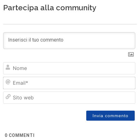
Partecipa alla community
N
Em
Si
w
0
COMMENTI