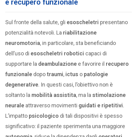
e recupero funzionale
Sul fronte della salute, gli
esoscheletri
presentano
potenzialità notevoli. La
riabilitazione
neuromotoria
, in particolare, sta beneficiando
dell’uso di
esoscheletri robotici
capaci di
supportare la
deambulazione
e favorire il
recupero
funzionale
dopo
traumi
,
ictus
o
patologie
degenerative
. In questi casi, l’obiettivo non è
soltanto la
mobilità assistita
, ma la
stimolazione
neurale
attraverso movimenti
guidati e ripetitivi
.
L’impatto
psicologico
di tali dispositivi è spesso
significativo: il paziente sperimenta una maggiore
autonomia
, riduce la dipendenza dagli
operatori