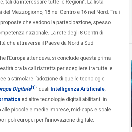
 tali da interessare tutte le Regioni”. La lista
ni del Mezzogiorno, 18 nel Centro e 16 nel Nord. Tra i
le proposte che vedono la partecipazione, spesso
mpetenza nazionale. La rete degli 8 Centri di
ltà che attraversa il Paese da Nord a Sud.
i, che l’Europa attendeva, si conclude questa prima
rà ora la call ristretta per scegliere tra tutte le
nee a stimolare l’adozione di quelle tecnologie
[1]
ropa Digitale
” quali
Intelligenza Artificiale
,
ormatica
ed altre tecnologie digitali abilitanti in
do alle piccole e medie imprese, mid-caps e scale
 i poli europei per l’innovazione digitale.