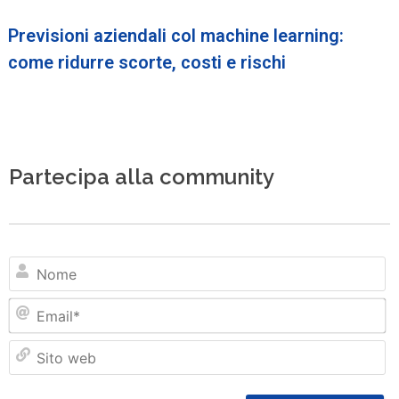
Previsioni aziendali col machine learning:
come ridurre scorte, costi e rischi
Partecipa alla community
N
Em
Si
w