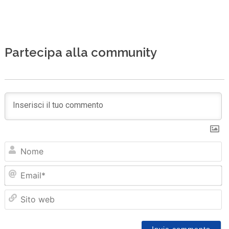
Partecipa alla community
N
Em
Sit
we