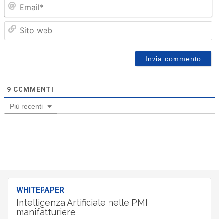
Em
Sit
we
9
COMMENTI
Più recenti
WHITEPAPER
Intelligenza Artificiale nelle PMI
manifatturiere