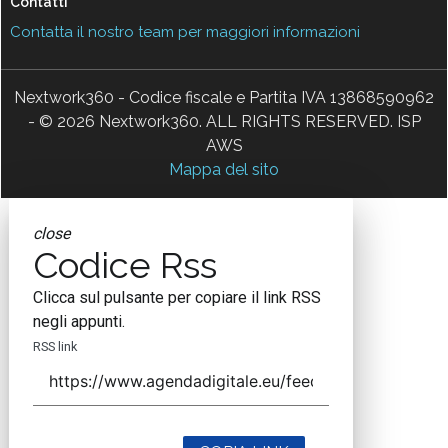
Contatti
Contatta il nostro team per maggiori informazioni
Nextwork360 - Codice fiscale e Partita IVA 13868590962
- © 2026 Nextwork360. ALL RIGHTS RESERVED. ISP
AWS
Mappa del sito
close
Codice Rss
Clicca sul pulsante per copiare il link RSS
negli appunti.
RSS link