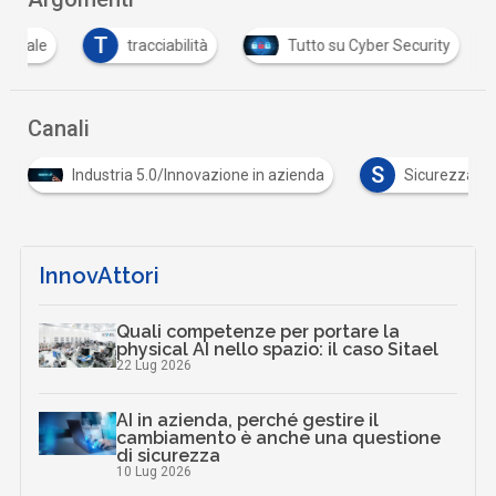
T
ificiale
tracciabilità
Tutto su Cyber Security
Canali
S
Industria 5.0/Innovazione in azienda
Sicurezza dig
InnovAttori
Quali competenze per portare la
physical AI nello spazio: il caso Sitael
22 Lug 2026
AI in azienda, perché gestire il
cambiamento è anche una questione
di sicurezza
10 Lug 2026