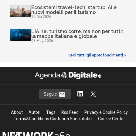
Ecosistemi travel-tech: startup, AI e
nuovi modelli per il turismo
15 Giu 2026
L’IA nel turismo corre, ma non per tutti:
la mappa italiana e globale
08 Mag 2026
Vedi tutti gli approfondimenti >
Seguici
About
Autori
Tags
Rss Feed
Privacy e Cookie Policy
Terms&Conditions Contenuti Specialistici
Cookie Center