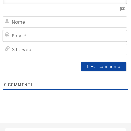
N
Em
Sit
we
0
COMMENTI