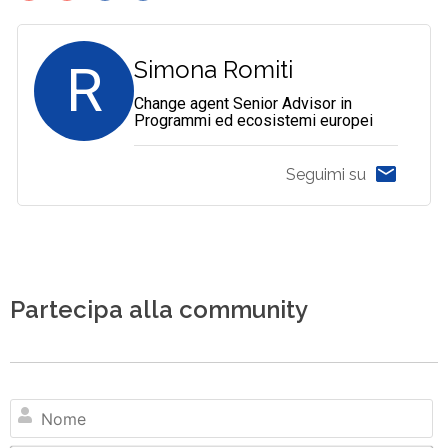
R
Simona Romiti
Change agent Senior Advisor in
Programmi ed ecosistemi europei
Seguimi su
Partecipa alla community
N