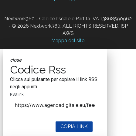
Nextwork360 - Codice fiscale e Partita IVA 13868590962
- © 2026 Nextwork360. ALL RIGHTS RESERVED. ISP
AWS
Mappa del sito
close
Codice Rss
Clicca sul pulsante per copiare il link RSS
negli appunti.
RSS link
COPIA LINK