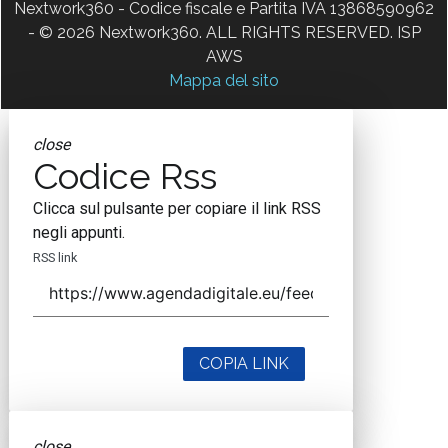
Nextwork360 - Codice fiscale e Partita IVA 13868590962
- © 2026 Nextwork360. ALL RIGHTS RESERVED. ISP
AWS
Mappa del sito
close
Codice Rss
Clicca sul pulsante per copiare il link RSS
negli appunti.
RSS link
COPIA LINK
close