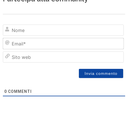
N
Em
Si
w
0
COMMENTI