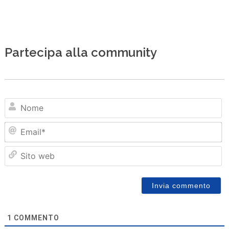
Partecipa alla community
N
Em
Sit
we
1
COMMENTO