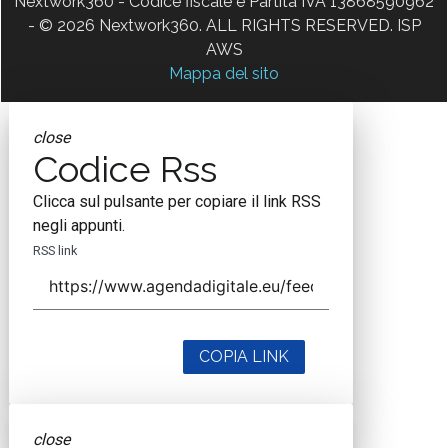
Nextwork360 - Codice fiscale e Partita IVA 13868590962
- © 2026 Nextwork360. ALL RIGHTS RESERVED. ISP
AWS
Mappa del sito
close
Codice Rss
Clicca sul pulsante per copiare il link RSS
negli appunti.
RSS link
COPIA LINK
close