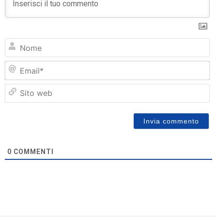
N
Em
Si
w
0
COMMENTI