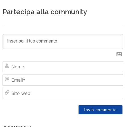
Partecipa alla community
N
Em
Sit
we