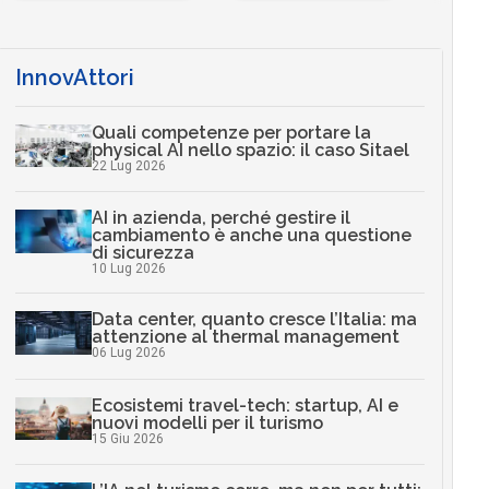
InnovAttori
Quali competenze per portare la
physical AI nello spazio: il caso Sitael
22 Lug 2026
AI in azienda, perché gestire il
cambiamento è anche una questione
di sicurezza
10 Lug 2026
Data center, quanto cresce l’Italia: ma
attenzione al thermal management
06 Lug 2026
Ecosistemi travel-tech: startup, AI e
nuovi modelli per il turismo
15 Giu 2026