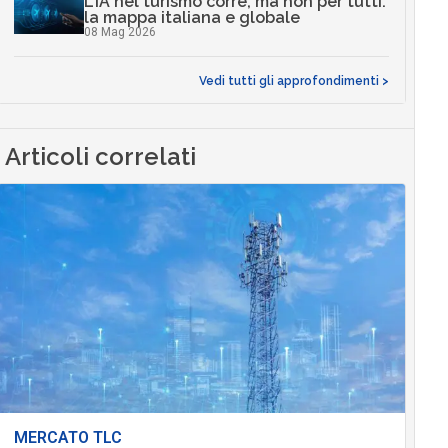
L’IA nel turismo corre, ma non per tutti:
la mappa italiana e globale
08 Mag 2026
Vedi tutti gli approfondimenti >
Articoli correlati
MERCATO TLC