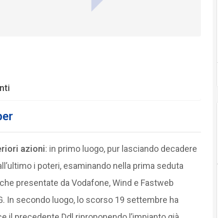
nti
ber
riori azioni
: in primo luogo, pur lasciando decadere
all’ultimo i poteri, esaminando nella prima seduta
fiche presentate da Vodafone, Wind e Fastweb
 5G. In secondo luogo, lo scorso 19 settembre ha
e il precedente Ddl riproponendo l’impianto già