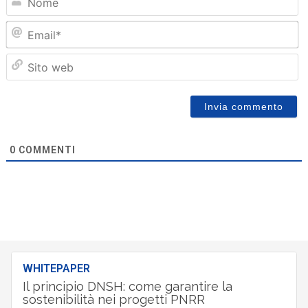
Em
Sit
we
0
COMMENTI
WHITEPAPER
Il principio DNSH: come garantire la
sostenibilità nei progetti PNRR